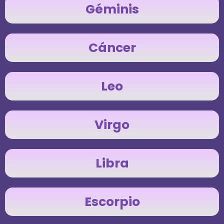
Géminis
Cáncer
Leo
Virgo
Libra
Escorpio