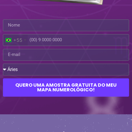
+55
QUERO UMA AMOSTRA GRATUITA DO MEU
MAPA NUMEROLÓGICO!