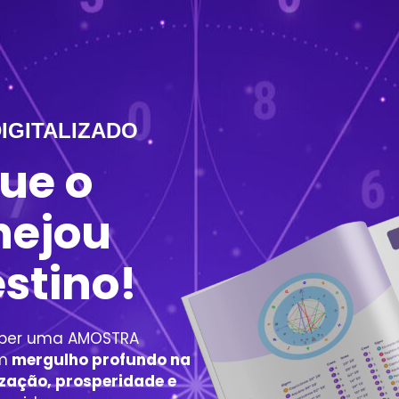
IGITALIZADO
ue o
nejou
stino!
ceber uma AMOSTRA
m
mergulho profundo na
ização, prosperidade e