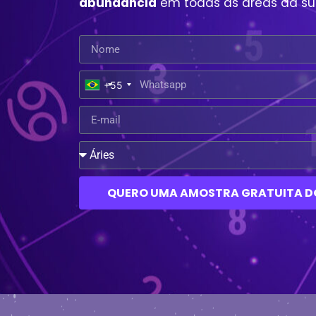
abundância
em todas as áreas da su
+55
QUERO UMA AMOSTRA GRATUITA D