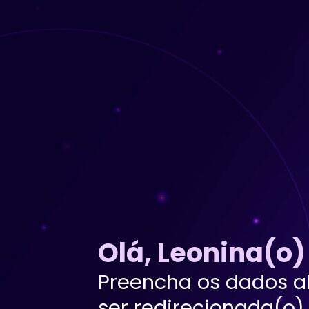
Olá, Leonina(o)
Preencha os dados a
ser redirecionada(o)